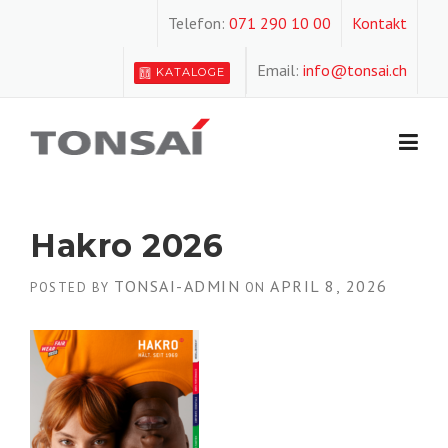
Skip
Telefon:
071 290 10 00
Kontakt
to
content
Email:
info@tonsai.ch
KATALOGE
Hakro 2026
TONSAI-ADMIN
APRIL 8, 2026
POSTED BY
ON