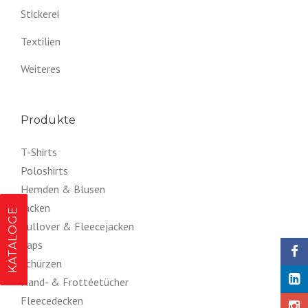
Stickerei
Textilien
Weiteres
Produkte
T-Shirts
Poloshirts
Hemden & Blusen
Jacken
KATALOGE
Pullover & Fleecejacken
Caps
Schürzen
Hand- & Frottéetücher
Fleecedecken