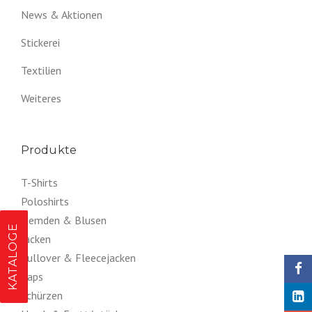
News & Aktionen
Stickerei
Textilien
Weiteres
Produkte
T-Shirts
Poloshirts
Hemden & Blusen
KATALOGE
Jacken
Pullover & Fleecejacken
Caps
Schürzen