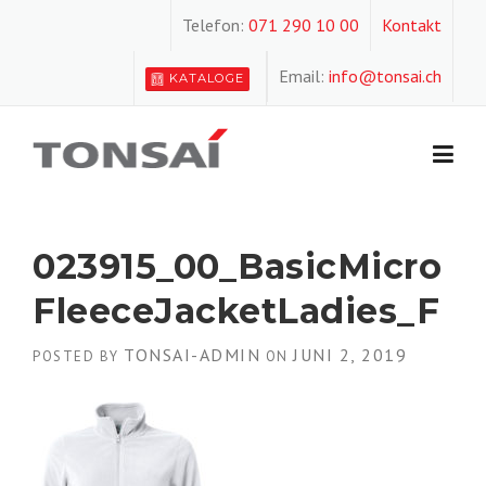
Skip
Telefon:
071 290 10 00
Kontakt
to
content
Email:
info@tonsai.ch
KATALOGE
023915_00_BasicMicro
FleeceJacketLadies_F
TONSAI-ADMIN
JUNI 2, 2019
POSTED BY
ON