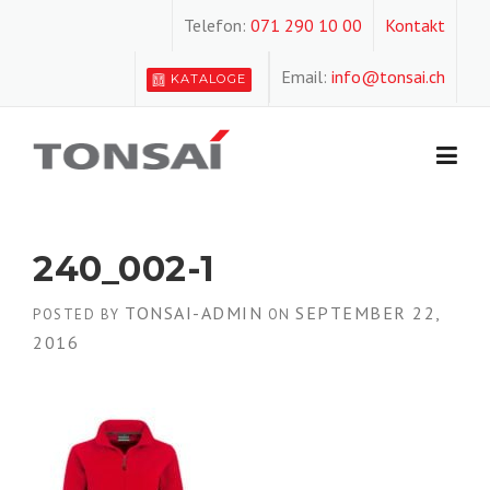
Skip
Telefon:
071 290 10 00
Kontakt
to
content
Email:
info@tonsai.ch
KATALOGE
240_002-1
TONSAI-ADMIN
SEPTEMBER 22,
POSTED BY
ON
2016