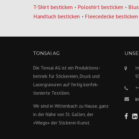
T-Shirt besticken
Poloshirt besticken
Blus
•
•
Handtuch besticken
Fleecedecke besticken
•
TONSAI AG
UNSER
Die Tonsai AG ist ein Produktions­
I
betrieb für Stickereien, Druck und
9
Lasergravuren auf fertig konfek­
+
tionierte Textilien.
i
Wir sind in Wittenbach zu Hause, ganz
in der Nähe von St. Gallen, der
«Wiege» der Stickerei-Kunst.