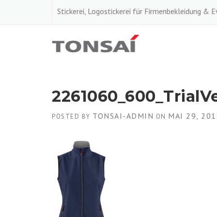
Skip
Stickerei, Logostickerei für Firmenbekleidung & 
to
content
2261060_600_TrialV
TONSAI-ADMIN
MAI 29, 201
POSTED BY
ON