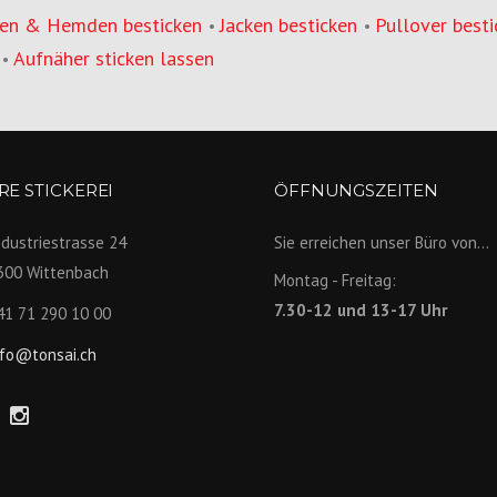
en & Hemden besticken
Jacken besticken
Pullover besti
•
•
Aufnäher sticken lassen
•
E STICKEREI
ÖFFNUNGSZEITEN
ndustriestrasse 24
Sie erreichen unser Büro von...
300 Wittenbach
Montag - Freitag:
7.30-12 und 13-17 Uhr
41 71 290 10 00
nfo@tonsai.ch