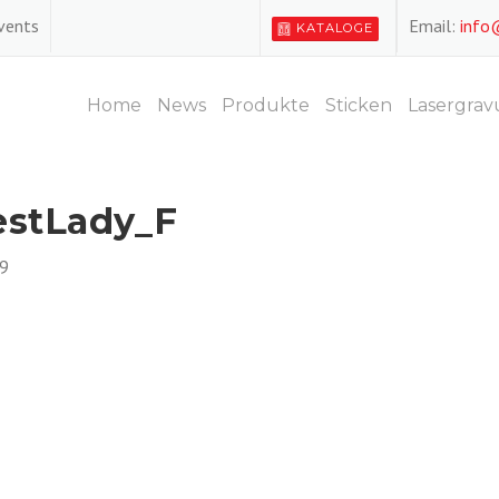
Events
Email:
info
KATALOGE
Home
News
Produkte
Sticken
Lasergrav
estLady_F
9