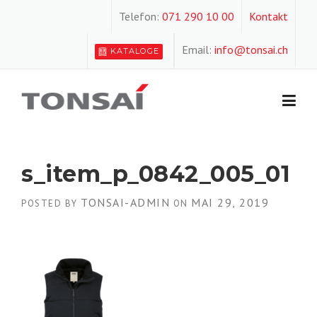
Skip
Telefon:
071 290 10 00
Kontakt
to
content
Email:
info@tonsai.ch
KATALOGE
s_item_p_0842_005_01
TONSAI-ADMIN
MAI 29, 2019
POSTED BY
ON