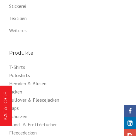
Stickerei
Textilien
Weiteres
Produkte
T-Shirts
Poloshirts
Hemden & Blusen
Jacken
KATALOGE
Pullover & Fleecejacken
Caps
Schürzen
Hand- & Frottéetücher
Fleecedecken