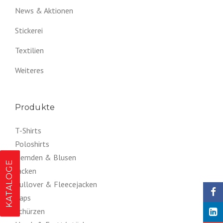
News & Aktionen
Stickerei
Textilien
Weiteres
Produkte
T-Shirts
Poloshirts
Hemden & Blusen
KATALOGE
Jacken
Pullover & Fleecejacken
Caps
Schürzen