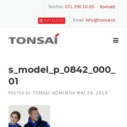
Skip
Telefon:
071 290 10 00
Kontakt
to
content
Email:
info@tonsai.ch
KATALOGE
s_model_p_0842_000_
01
TONSAI-ADMIN
MAI 29, 2019
POSTED BY
ON