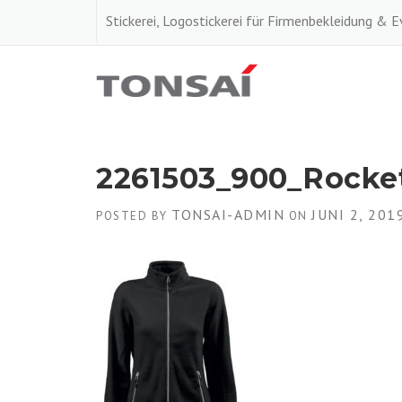
Skip
Stickerei, Logostickerei für Firmenbekleidung & 
to
content
2261503_900_Rocke
TONSAI-ADMIN
JUNI 2, 201
POSTED BY
ON