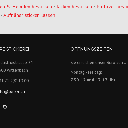
en & Hemden besticken
Jacken besticken
Pullover besti
•
•
Aufnäher sticken lassen
•
E STICKEREI
ÖFFNUNGSZEITEN
ndustriestrasse 24
Sie erreichen unser Büro von...
300 Wittenbach
Montag - Freitag:
7.30-12 und 13-17 Uhr
41 71 290 10 00
nfo@tonsai.ch