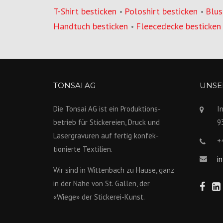
T-Shirt besticken
Poloshirt besticken
Blus
•
•
Handtuch besticken
Fleecedecke besticken
•
TONSAI AG
UNSER
Die Tonsai AG ist ein Produktions­
I
betrieb für Stickereien, Druck und
9
Lasergravuren auf fertig konfek­
+
tionierte Textilien.
i
Wir sind in Wittenbach zu Hause, ganz
in der Nähe von St. Gallen, der
«Wiege» der Stickerei-Kunst.