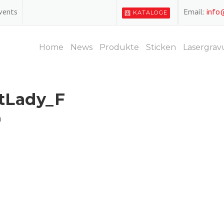
Events
Email:
info
KATALOGE
Home
News
Produkte
Sticken
Lasergrav
tLady_F
9