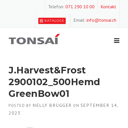
Skip
Telefon:
071 290 10 00
Kontakt
to
content
Email:
info@tonsai.ch
KATALOGE
J.Harvest&Frost
2900102_500Hemd
GreenBow01
NELLY BRÜGGER
SEPTEMBER 14,
POSTED BY
ON
2023