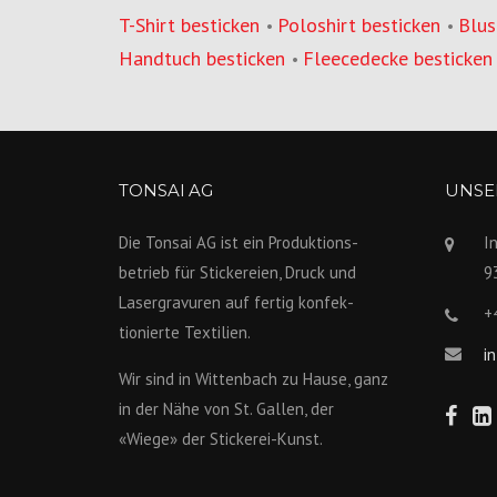
T-Shirt besticken
Poloshirt besticken
Blus
•
•
Handtuch besticken
Fleecedecke besticken
•
TONSAI AG
UNSER
Die Tonsai AG ist ein Produktions­
I
betrieb für Stickereien, Druck und
9
Lasergravuren auf fertig konfek­
+
tionierte Textilien.
i
Wir sind in Wittenbach zu Hause, ganz
in der Nähe von St. Gallen, der
«Wiege» der Stickerei-Kunst.