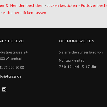
en & Hemden besticken
Jacken besticken
Pullover besti
•
•
Aufnäher sticken lassen
•
E STICKEREI
ÖFFNUNGSZEITEN
ndustriestrasse 24
Sie erreichen unser Büro von...
300 Wittenbach
Montag - Freitag:
7.30-12 und 13-17 Uhr
41 71 290 10 00
nfo@tonsai.ch