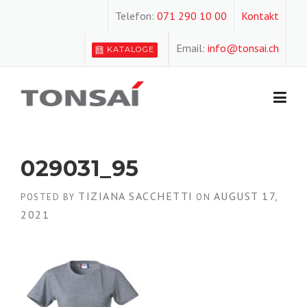
Skip
Telefon:
071 290 10 00
Kontakt
to
content
Email:
info@tonsai.ch
KATALOGE
029031_95
TIZIANA SACCHETTI
AUGUST 17,
POSTED BY
ON
2021