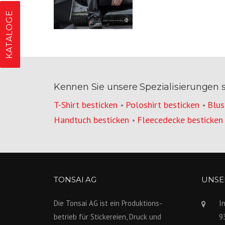
KATALOGE
Kennen Sie unsere Spezialisierungen 
T-Shirt besticken
Poloshirt besticken
Blus
•
•
Handtuch besticken
Fleecedecke besticken
•
TONSAI AG
UNSER
Die Tonsai AG ist ein Produktions­
I
betrieb für Stickereien, Druck und
9