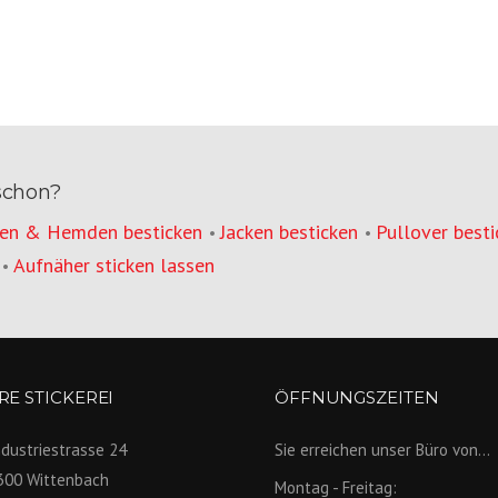
schon?
en & Hemden besticken
Jacken besticken
Pullover besti
•
•
Aufnäher sticken lassen
•
E STICKEREI
ÖFFNUNGSZEITEN
ndustriestrasse 24
Sie erreichen unser Büro von...
300 Wittenbach
Montag - Freitag: