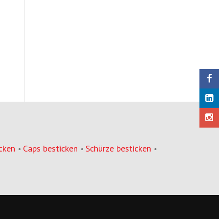
cken
Caps besticken
Schürze besticken
•
•
•