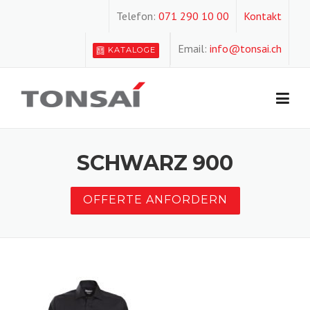
Skip
Telefon:
071 290 10 00
Kontakt
to
content
Email:
info@tonsai.ch
KATALOGE
SCHWARZ 900
OFFERTE ANFORDERN