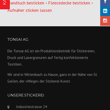
Handtuch besticken
Fleecedecke besticken
•
•
Aufnäher sticken lassen
TONSAI AG
Die Tonsai AG ist ein Produktions­betrieb für Stickereien,
Druck und Lasergravuren auf fertig konfek­tionierte
Textilien.
Wir sind in Wittenbach zu Hause, ganz in der Nähe von St.
Gallen, der «Wiege» der Stickerei-Kunst.
UNSERE STICKEREI
Industriestrasse 24