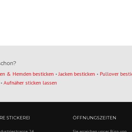
schon?
en & Hemden besticken
Jacken besticken
Pullover besti
•
•
Aufnäher sticken lassen
•
E STICKEREI
ÖFFNUNGSZEITEN
ndustriestrasse 24
Sie erreichen unser Büro von...