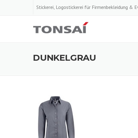
Skip
Stickerei, Logostickerei für Firmenbekleidung & 
to
content
DUNKELGRAU