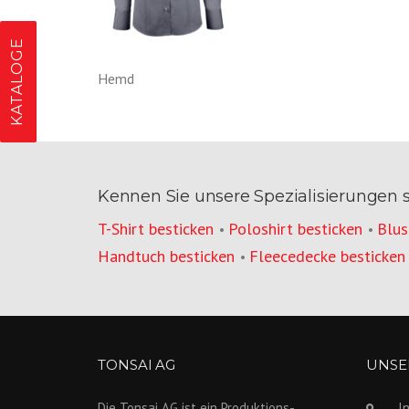
KATALOGE
Hemd
Kennen Sie unsere Spezialisierungen 
T-Shirt besticken
Poloshirt besticken
Blus
•
•
Handtuch besticken
Fleecedecke besticken
•
TONSAI AG
UNSER
Die Tonsai AG ist ein Produktions­
I