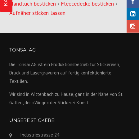
Handtuch besticken
Fleecedecke besticken
•
•
Aufnäher sticken lassen
TONSAI AG
Die Tonsai AG ist ein Produktions­betrieb für Stickereien,
Druck und Lasergravuren auf fertig konfek­tionierte
Textilien.
Wir sind in Wittenbach zu Hause, ganz in der Nähe von St.
Gallen, der «Wiege» der Stickerei-Kunst.
UNSERE STICKEREI
Industriestrasse 24