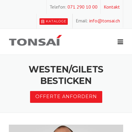
Skip
Telefon:
071 290 10 00
Kontakt
to
content
Email:
info@tonsai.ch
KATALOGE
WESTEN/GILETS
BESTICKEN
OFFERTE ANFORDERN