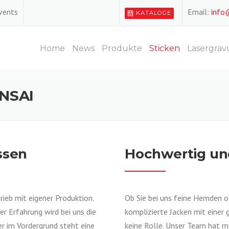
Events
Email:
info
KATALOGE
Home
News
Produkte
Sticken
Lasergrav
NSAI
ssen
Hochwertig un
trieb mit eigener Produktion.
Ob Sie bei uns feine Hemden o
 Erfahrung wird bei uns die
komplizierte Jacken mit einer
r im Vordergrund steht eine
keine Rolle. Unser Team hat m