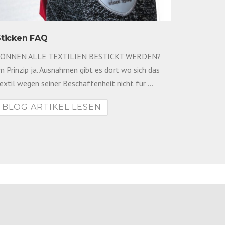
Sticken FAQ
Farben 
ÖNNEN ALLE TEXTILIEN BESTICKT WERDEN?
Farben be
m Prinzip ja. Ausnahmen gibt es dort wo sich das
Altertum 
extil wegen seiner Beschaffenheit nicht für ...
haben wir 
BLOG ARTIKEL LESEN
BLOG