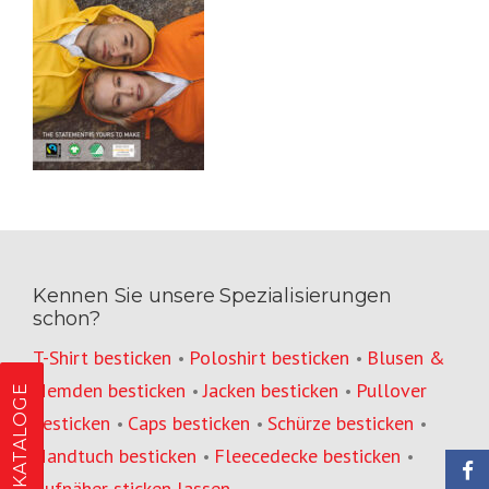
Kennen Sie unsere Spezialisierungen
schon?
T-Shirt besticken
Poloshirt besticken
Blusen &
•
•
Hemden besticken
Jacken besticken
Pullover
•
•
KATALOGE
besticken
Caps besticken
Schürze besticken
•
•
•
Handtuch besticken
Fleecedecke besticken
•
•
Aufnäher sticken lassen