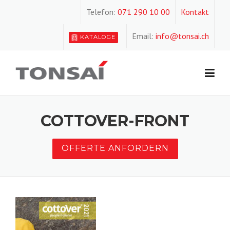
Skip
Telefon:
071 290 10 00
Kontakt
to
content
Email:
info@tonsai.ch
KATALOGE
COTTOVER-FRONT
OFFERTE ANFORDERN