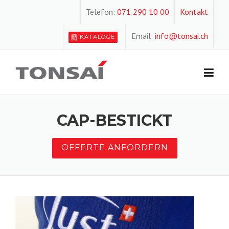
Skip
Telefon:
071 290 10 00
Kontakt
to
content
Email:
info@tonsai.ch
KATALOGE
CAP-BESTICKT
OFFERTE ANFORDERN