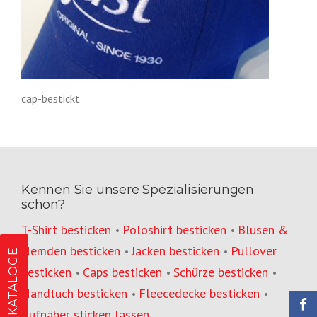
cap-bestickt
Kennen Sie unsere Spezialisierungen
schon?
T-Shirt besticken
Poloshirt besticken
Blusen &
•
•
Hemden besticken
Jacken besticken
Pullover
•
•
KATALOGE
besticken
Caps besticken
Schürze besticken
•
•
•
Handtuch besticken
Fleecedecke besticken
•
•
Aufnäher sticken lassen