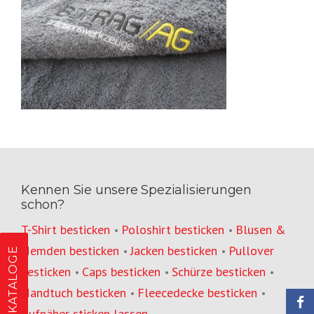
Kennen Sie unsere Spezialisierungen
schon?
T-Shirt besticken
Poloshirt besticken
Blusen &
•
•
Hemden besticken
Jacken besticken
Pullover
•
•
KATALOGE
besticken
Caps besticken
Schürze besticken
•
•
•
Handtuch besticken
Fleecedecke besticken
•
•
Aufnäher sticken lassen