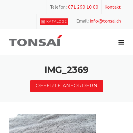
Skip
Telefon:
071 290 10 00
Kontakt
to
content
Email:
info@tonsai.ch
KATALOGE
IMG_2369
OFFERTE ANFORDERN