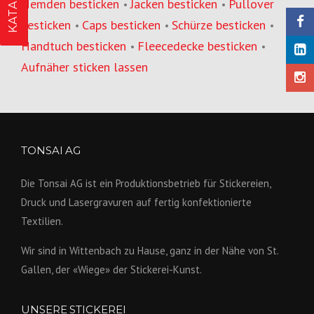
Hemden besticken
Jacken besticken
Pullover
•
•
besticken
Caps besticken
Schürze besticken
•
•
•
Handtuch besticken
Fleecedecke besticken
•
•
Aufnäher sticken lassen
TONSAI AG
Die Tonsai AG ist ein Produktions­betrieb für Stickereien,
Druck und Lasergravuren auf fertig konfek­tionierte
Textilien.
Wir sind in Wittenbach zu Hause, ganz in der Nähe von St.
Gallen, der «Wiege» der Stickerei-Kunst.
UNSERE STICKEREI