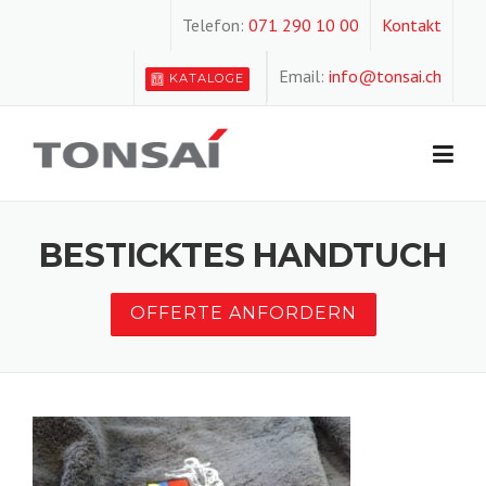
Skip
Telefon:
071 290 10 00
Kontakt
to
content
Email:
info@tonsai.ch
KATALOGE
BESTICKTES HANDTUCH
OFFERTE ANFORDERN