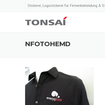
Skip
Stickerei, Logostickerei für Firmenbekleidung & 
to
content
NFOTOHEMD