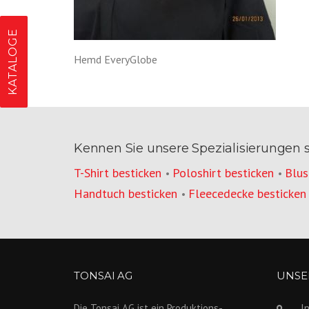
KATALOGE
Hemd EveryGlobe
Kennen Sie unsere Spezialisierungen 
T-Shirt besticken
Poloshirt besticken
Blus
•
•
Handtuch besticken
Fleecedecke besticken
•
TONSAI AG
UNSER
Die Tonsai AG ist ein Produktions­
I