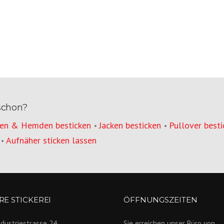
schon?
en & Hemden besticken
Jacken besticken
Pullover besti
•
•
Aufnäher sticken lassen
•
E STICKEREI
ÖFFNUNGSZEITEN
ndustriestrasse 24
Sie erreichen unser Büro von...