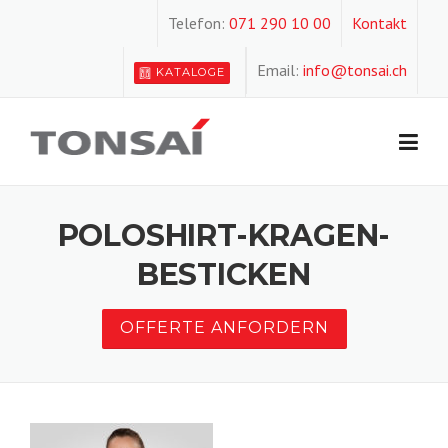
Skip
Telefon:
071 290 10 00
Kontakt
to
content
Email:
info@tonsai.ch
KATALOGE
POLOSHIRT-KRAGEN-
BESTICKEN
OFFERTE ANFORDERN