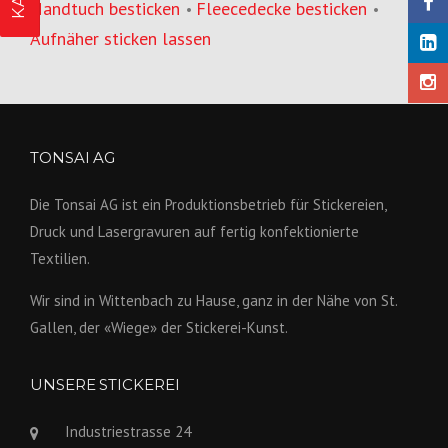
Handtuch besticken
Fleecedecke besticken
•
•
Aufnäher sticken lassen
TONSAI AG
Die Tonsai AG ist ein Produktions­betrieb für Stickereien,
Druck und Lasergravuren auf fertig konfek­tionierte
Textilien.
Wir sind in Wittenbach zu Hause, ganz in der Nähe von St.
Gallen, der «Wiege» der Stickerei-Kunst.
UNSERE STICKEREI
Industriestrasse 24