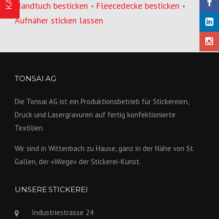
Handtuch besticken
Fleecedecke besticken
•
•
Aufnäher sticken lassen
TONSAI AG
Die Tonsai AG ist ein Produktions­betrieb für Stickereien,
Druck und Lasergravuren auf fertig konfek­tionierte
Textilien.
Wir sind in Wittenbach zu Hause, ganz in der Nähe von St.
Gallen, der «Wiege» der Stickerei-Kunst.
UNSERE STICKEREI
Industriestrasse 24