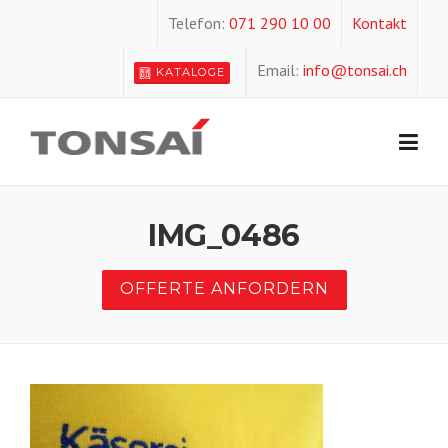
Skip
Telefon:
071 290 10 00
Kontakt
to
content
Email:
info@tonsai.ch
KATALOGE
IMG_0486
OFFERTE ANFORDERN