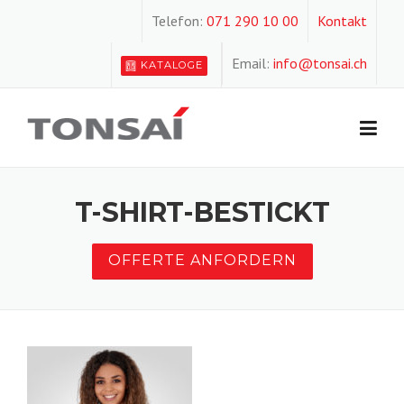
Skip
Telefon:
071 290 10 00
Kontakt
to
content
Email:
info@tonsai.ch
KATALOGE
T-SHIRT-BESTICKT
OFFERTE ANFORDERN