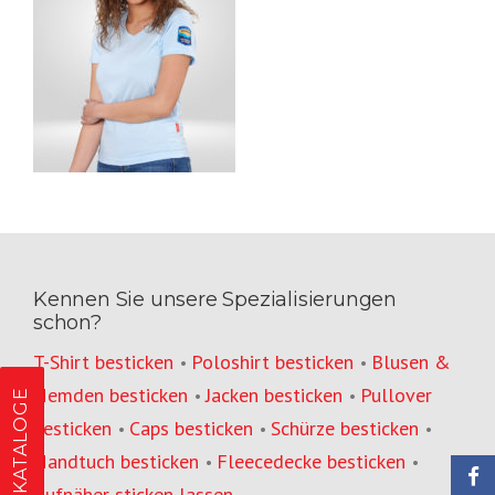
Kennen Sie unsere Spezialisierungen
schon?
T-Shirt besticken
Poloshirt besticken
Blusen &
•
•
Hemden besticken
Jacken besticken
Pullover
•
•
KATALOGE
besticken
Caps besticken
Schürze besticken
•
•
•
Handtuch besticken
Fleecedecke besticken
•
•
Aufnäher sticken lassen