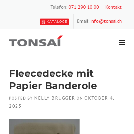
Skip
Telefon:
071 290 10 00
Kontakt
to
content
Email:
info@tonsai.ch
KATALOGE
Fleecedecke mit
Papier Banderole
NELLY BRÜGGER
OKTOBER 4,
POSTED BY
ON
2023