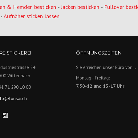
en & Hemden besticken
Jacken besticken
Pullover besti
•
•
Aufnäher sticken lassen
•
E STICKEREI
ÖFFNUNGSZEITEN
ndustriestrasse 24
Sie erreichen unser Büro von...
300 Wittenbach
Montag - Freitag:
7.30-12 und 13-17 Uhr
41 71 290 10 00
nfo@tonsai.ch