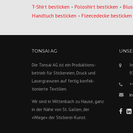
T-Shirt besticken
Poloshirt besticken
Blus
•
•
Handtuch besticken
Fleecedecke besticken
•
TONSAI AG
UNSER
Die Tonsai AG ist ein Produktions­
I
betrieb für Stickereien, Druck und
9
Lasergravuren auf fertig konfek­
+
tionierte Textilien.
i
Wir sind in Wittenbach zu Hause, ganz
in der Nähe von St. Gallen, der
«Wiege» der Stickerei-Kunst.