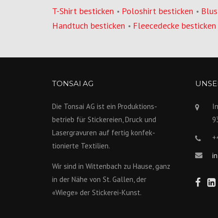
T-Shirt besticken
Poloshirt besticken
Blus
•
•
Handtuch besticken
Fleecedecke besticken
•
TONSAI AG
UNSER
Die Tonsai AG ist ein Produktions­
I
betrieb für Stickereien, Druck und
9
Lasergravuren auf fertig konfek­
+
tionierte Textilien.
i
Wir sind in Wittenbach zu Hause, ganz
in der Nähe von St. Gallen, der
«Wiege» der Stickerei-Kunst.