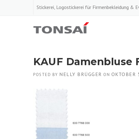
Skip
Stickerei, Logostickerei für Firmenbekleidung & 
to
content
KAUF Damenbluse F
NELLY BRÜGGER
OKTOBER 5
POSTED BY
ON