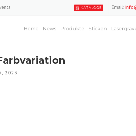
Events
Email:
info
KATALOGE
Home
News
Produkte
Sticken
Lasergrav
arbvariation
, 2023