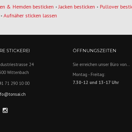
en & Hemden besticken
Jacken besticken
Pullover besti
•
•
Aufnäher sticken lassen
•
E STICKEREI
ÖFFNUNGSZEITEN
ndustriestrasse 24
Sie erreichen unser Büro von...
300 Wittenbach
Montag - Freitag:
7.30-12 und 13-17 Uhr
41 71 290 10 00
nfo@tonsai.ch