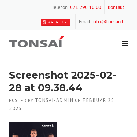
Skip
Telefon:
071 290 10 00
Kontakt
to
content
Email:
info@tonsai.ch
KATALOGE
Screenshot 2025-02-
28 at 09.38.44
TONSAI-ADMIN
FEBRUAR 28,
POSTED BY
ON
2025