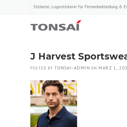
Skip
Stickerei, Logostickerei für Firmenbekleidung & 
to
content
J Harvest Sportswe
TONSAI-ADMIN
MÄRZ 1, 20
POSTED BY
ON