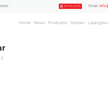
Events
Email:
info
KATALOGE
Home
News
Produkte
Sticken
Lasergrav
ar
22