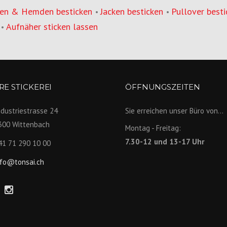
en & Hemden besticken
Jacken besticken
Pullover besti
•
•
Aufnäher sticken lassen
•
E STICKEREI
ÖFFNUNGSZEITEN
ndustriestrasse 24
Sie erreichen unser Büro von...
300 Wittenbach
Montag - Freitag:
7.30-12 und 13-17 Uhr
41 71 290 10 00
nfo@tonsai.ch