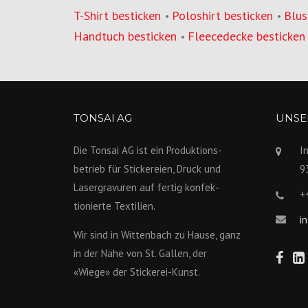
T-Shirt besticken
Poloshirt besticken
Blus
•
•
Handtuch besticken
Fleecedecke besticken
•
TONSAI AG
UNSER
Die Tonsai AG ist ein Produktions­
I
betrieb für Stickereien, Druck und
9
Lasergravuren auf fertig konfek­
+
tionierte Textilien.
i
Wir sind in Wittenbach zu Hause, ganz
in der Nähe von St. Gallen, der
«Wiege» der Stickerei-Kunst.