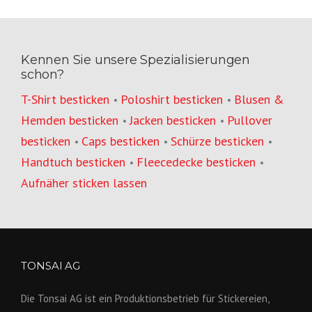
Kennen Sie unsere Spezialisierungen
schon?
T-Shirt besticken
Poloshirt besticken
Blusen &
•
•
Hemden besticken
Jacken besticken
Pullover
•
•
besticken
Caps besticken
Schürze besticken
•
•
•
Handtuch besticken
Fleecedecke besticken
•
•
Aufnäher sticken lassen
TONSAI AG
Die Tonsai AG ist ein Produktions­betrieb für Stickereien,