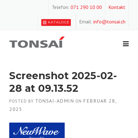
Skip
Telefon:
071 290 10 00
Kontakt
to
content
Email:
info@tonsai.ch
KATALOGE
Screenshot 2025-02-
28 at 09.13.52
TONSAI-ADMIN
FEBRUAR 28,
POSTED BY
ON
2025