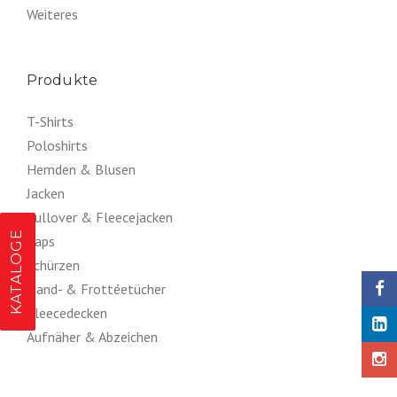
Weiteres
Produkte
T-Shirts
Poloshirts
Hemden & Blusen
Jacken
Pullover & Fleecejacken
KATALOGE
Caps
Schürzen
Hand- & Frottéetücher
Fleecedecken
Aufnäher & Abzeichen