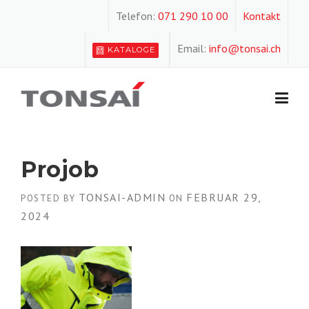
Skip
Telefon:
071 290 10 00
Kontakt
to
content
Email:
info@tonsai.ch
KATALOGE
Projob
TONSAI-ADMIN
FEBRUAR 29,
POSTED BY
ON
2024