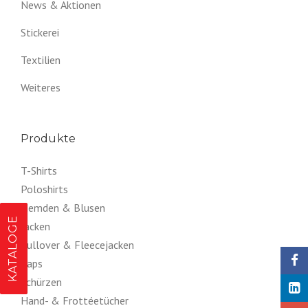
News & Aktionen
Stickerei
Textilien
Weiteres
Produkte
T-Shirts
Poloshirts
Hemden & Blusen
KATALOGE
Jacken
Pullover & Fleecejacken
Caps
Schürzen
Hand- & Frottéetücher