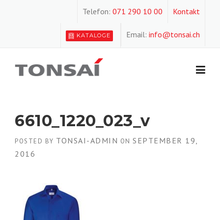
Skip
Telefon:
071 290 10 00
Kontakt
to
content
Email:
info@tonsai.ch
KATALOGE
6610_1220_023_v
TONSAI-ADMIN
SEPTEMBER 19,
POSTED BY
ON
2016