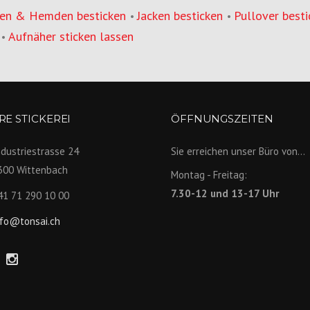
en & Hemden besticken
Jacken besticken
Pullover besti
•
•
Aufnäher sticken lassen
•
E STICKEREI
ÖFFNUNGSZEITEN
ndustriestrasse 24
Sie erreichen unser Büro von...
300 Wittenbach
Montag - Freitag:
7.30-12 und 13-17 Uhr
41 71 290 10 00
nfo@tonsai.ch