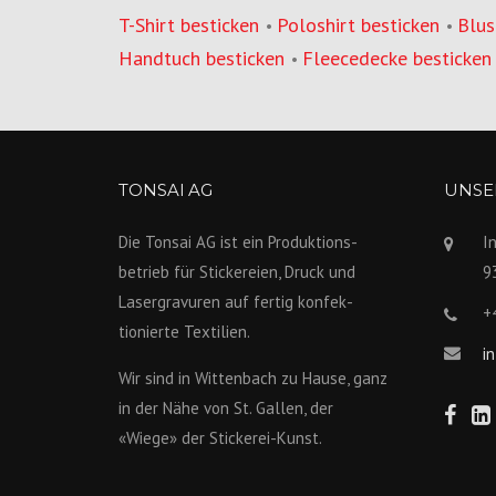
T-Shirt besticken
Poloshirt besticken
Blus
•
•
Handtuch besticken
Fleecedecke besticken
•
TONSAI AG
UNSER
Die Tonsai AG ist ein Produktions­
I
betrieb für Stickereien, Druck und
9
Lasergravuren auf fertig konfek­
+
tionierte Textilien.
i
Wir sind in Wittenbach zu Hause, ganz
in der Nähe von St. Gallen, der
«Wiege» der Stickerei-Kunst.