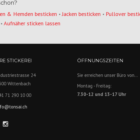
schon?
en & Hemden besticken
Jacken besticken
Pullover besti
•
•
Aufnäher sticken lassen
•
E STICKEREI
ÖFFNUNGSZEITEN
ndustriestrasse 24
Sie erreichen unser Büro von...
300 Wittenbach
Montag - Freitag:
7.30-12 und 13-17 Uhr
41 71 290 10 00
nfo@tonsai.ch