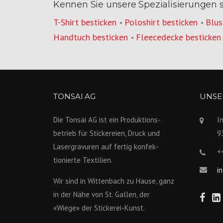
Kennen Sie unsere Spezialisierungen 
T-Shirt besticken
Poloshirt besticken
Blus
•
•
Handtuch besticken
Fleecedecke besticken
•
TONSAI AG
UNSER
Die Tonsai AG ist ein Produktions­
I
betrieb für Stickereien, Druck und
9
Lasergravuren auf fertig konfek­
+
tionierte Textilien.
i
Wir sind in Wittenbach zu Hause, ganz
in der Nähe von St. Gallen, der
«Wiege» der Stickerei-Kunst.