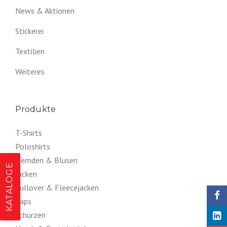
News & Aktionen
Stickerei
Textilien
Weiteres
Produkte
T-Shirts
Poloshirts
Hemden & Blusen
KATALOGE
Jacken
Pullover & Fleecejacken
Caps
Schürzen