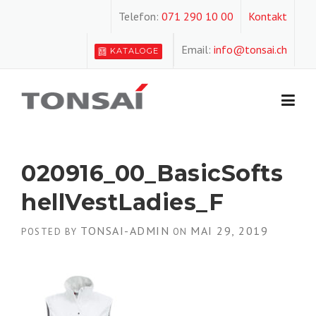
Skip
Telefon:
071 290 10 00
Kontakt
to
content
Email:
info@tonsai.ch
KATALOGE
020916_00_BasicSofts
hellVestLadies_F
TONSAI-ADMIN
MAI 29, 2019
POSTED BY
ON