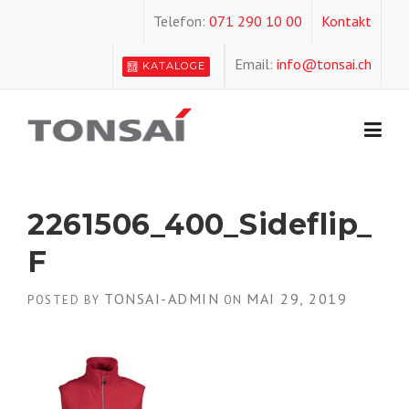
Skip
Telefon:
071 290 10 00
Kontakt
to
content
Email:
info@tonsai.ch
KATALOGE
2261506_400_Sideflip_
F
TONSAI-ADMIN
MAI 29, 2019
POSTED BY
ON