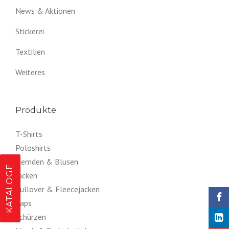
News & Aktionen
Stickerei
Textilien
Weiteres
Produkte
T-Shirts
Poloshirts
Hemden & Blusen
KATALOGE
Jacken
Pullover & Fleecejacken
Caps
Schürzen