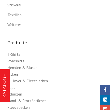
Stickerei
Textilien
Weiteres
Produkte
T-Shirts
Poloshirts
Hemden & Blusen
Jacken
KATALOGE
Pullover & Fleecejacken
Caps
Schürzen
Hand- & Frottéetücher
Fleecedecken