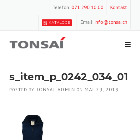
Skip
Telefon:
071 290 10 00
Kontakt
to
content
Email:
info@tonsai.ch
KATALOGE
s_item_p_0242_034_01
TONSAI-ADMIN
MAI 29, 2019
POSTED BY
ON