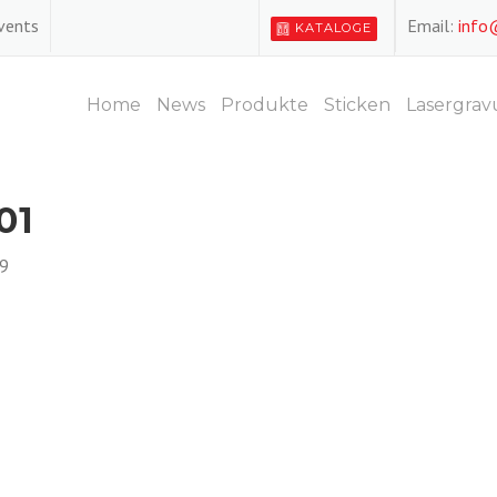
Events
Email:
info
KATALOGE
Home
News
Produkte
Sticken
Lasergrav
01
9