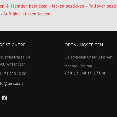
en & Hemden besticken
Jacken besticken
Pullover besti
•
•
Aufnäher sticken lassen
•
E STICKEREI
ÖFFNUNGSZEITEN
ndustriestrasse 24
Sie erreichen unser Büro von...
300 Wittenbach
Montag - Freitag:
7.30-12 und 13-17 Uhr
41 71 290 10 00
nfo@tonsai.ch