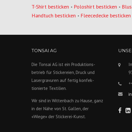
T-Shirt besticken
Poloshirt besticken
Blus
•
•
Handtuch besticken
Fleecedecke besticken
•
TONSAI AG
UNSER
Die Tonsai AG ist ein Produktions­
I
betrieb für Stickereien, Druck und
9
Lasergravuren auf fertig konfek­
+
tionierte Textilien.
i
Wir sind in Wittenbach zu Hause, ganz
in der Nähe von St. Gallen, der
«Wiege» der Stickerei-Kunst.