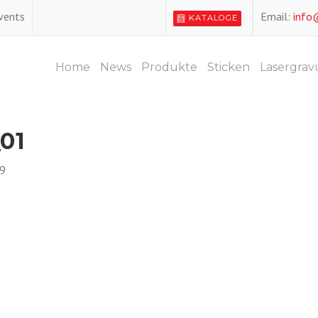
Events
Email:
info
KATALOGE
Home
News
Produkte
Sticken
Lasergrav
01
9