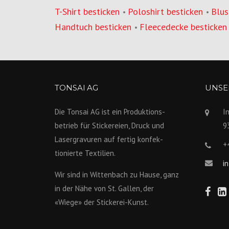
T-Shirt besticken
Poloshirt besticken
Blus
•
•
Handtuch besticken
Fleecedecke besticken
•
TONSAI AG
UNSER
Die Tonsai AG ist ein Produktions­
I
betrieb für Stickereien, Druck und
9
Lasergravuren auf fertig konfek­
+
tionierte Textilien.
i
Wir sind in Wittenbach zu Hause, ganz
in der Nähe von St. Gallen, der
«Wiege» der Stickerei-Kunst.