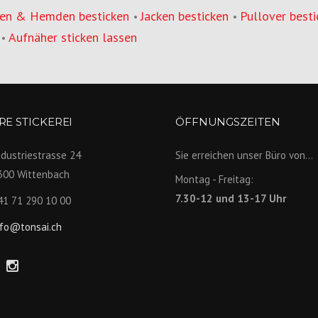
en & Hemden besticken
Jacken besticken
Pullover besti
•
•
Aufnäher sticken lassen
•
E STICKEREI
ÖFFNUNGSZEITEN
ndustriestrasse 24
Sie erreichen unser Büro von...
300 Wittenbach
Montag - Freitag:
7.30-12 und 13-17 Uhr
41 71 290 10 00
nfo@tonsai.ch