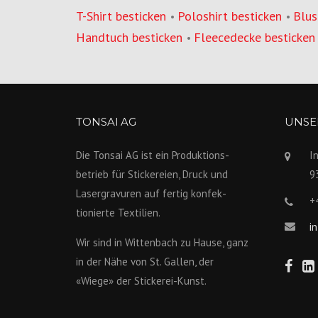
T-Shirt besticken
Poloshirt besticken
Blus
•
•
Handtuch besticken
Fleecedecke besticken
•
TONSAI AG
UNSER
Die Tonsai AG ist ein Produktions­
I
betrieb für Stickereien, Druck und
9
Lasergravuren auf fertig konfek­
+
tionierte Textilien.
i
Wir sind in Wittenbach zu Hause, ganz
in der Nähe von St. Gallen, der
«Wiege» der Stickerei-Kunst.