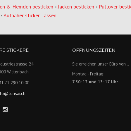
en & Hemden besticken
Jacken besticken
Pullover besti
•
•
Aufnäher sticken lassen
•
E STICKEREI
ÖFFNUNGSZEITEN
ndustriestrasse 24
Sie erreichen unser Büro von...
300 Wittenbach
Montag - Freitag:
7.30-12 und 13-17 Uhr
41 71 290 10 00
nfo@tonsai.ch