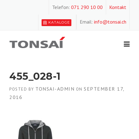
Skip
Telefon:
071 290 10 00
Kontakt
to
content
Email:
info@tonsai.ch
KATALOGE
455_028-1
TONSAI-ADMIN
SEPTEMBER 17,
POSTED BY
ON
2016