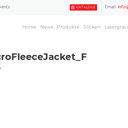
Events
Email:
info
KATALOGE
Home
News
Produkte
Sticken
Lasergrav
croFleeceJacket_F
9