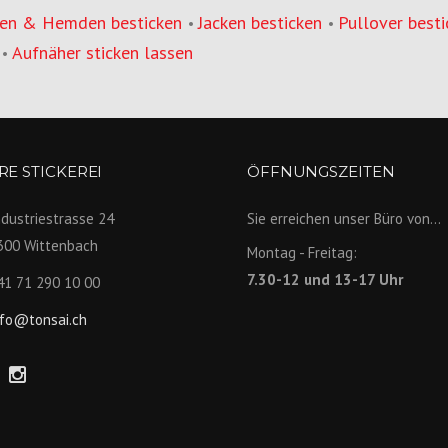
en & Hemden besticken
Jacken besticken
Pullover besti
•
•
Aufnäher sticken lassen
•
E STICKEREI
ÖFFNUNGSZEITEN
ndustriestrasse 24
Sie erreichen unser Büro von...
300 Wittenbach
Montag - Freitag:
7.30-12 und 13-17 Uhr
41 71 290 10 00
nfo@tonsai.ch