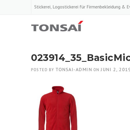
Skip
Stickerei, Logostickerei für Firmenbekleidung & 
to
content
023914_35_BasicMi
TONSAI-ADMIN
JUNI 2, 201
POSTED BY
ON