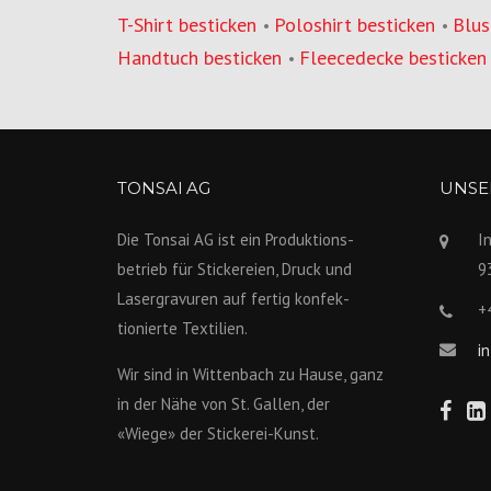
T-Shirt besticken
Poloshirt besticken
Blus
•
•
Handtuch besticken
Fleecedecke besticken
•
TONSAI AG
UNSER
Die Tonsai AG ist ein Produktions­
I
betrieb für Stickereien, Druck und
9
Lasergravuren auf fertig konfek­
+
tionierte Textilien.
i
Wir sind in Wittenbach zu Hause, ganz
in der Nähe von St. Gallen, der
«Wiege» der Stickerei-Kunst.