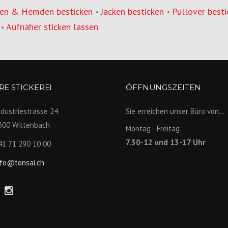
en & Hemden besticken
Jacken besticken
Pullover besti
•
•
Aufnäher sticken lassen
•
E STICKEREI
ÖFFNUNGSZEITEN
ndustriestrasse 24
Sie erreichen unser Büro von...
300 Wittenbach
Montag - Freitag:
7.30-12 und 13-17 Uhr
41 71 290 10 00
nfo@tonsai.ch