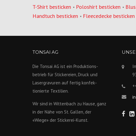
T-Shirt besticken
Poloshirt besticken
Blus
•
•
Handtuch besticken
Fleecedecke besticken
•
TONSAI AG
UNSER
Die Tonsai AG ist ein Produktions­
I
betrieb für Stickereien, Druck und
9
Lasergravuren auf fertig konfek­
+
tionierte Textilien.
i
Wir sind in Wittenbach zu Hause, ganz
in der Nähe von St. Gallen, der
«Wiege» der Stickerei-Kunst.