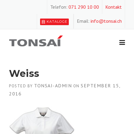
Skip
Telefon:
071 290 10 00
Kontakt
to
content
Email:
info@tonsai.ch
KATALOGE
Weiss
TONSAI-ADMIN
SEPTEMBER 15,
POSTED BY
ON
2016