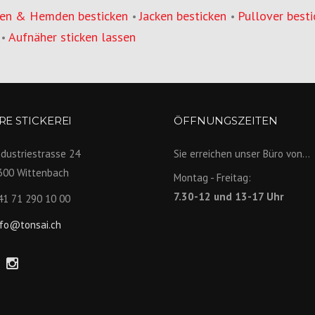
en & Hemden besticken
Jacken besticken
Pullover besti
•
•
Aufnäher sticken lassen
•
E STICKEREI
ÖFFNUNGSZEITEN
ndustriestrasse 24
Sie erreichen unser Büro von...
300 Wittenbach
Montag - Freitag:
7.30-12 und 13-17 Uhr
41 71 290 10 00
nfo@tonsai.ch