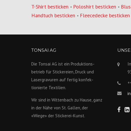
T-Shirt besticken
Poloshirt besticken
Blus
•
•
Handtuch besticken
Fleecedecke besticken
•
TONSAI AG
UNSER
Die Tonsai AG ist ein Produktions­
I
betrieb für Stickereien, Druck und
9
Lasergravuren auf fertig konfek­
+
tionierte Textilien.
i
Wir sind in Wittenbach zu Hause, ganz
in der Nähe von St. Gallen, der
«Wiege» der Stickerei-Kunst.