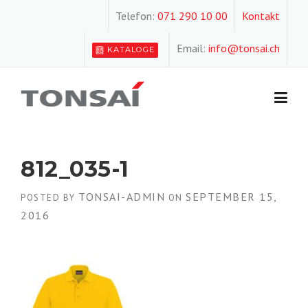
Skip
Telefon:
071 290 10 00
Kontakt
to
content
Email:
info@tonsai.ch
KATALOGE
812_035-1
TONSAI-ADMIN
SEPTEMBER 15,
POSTED BY
ON
2016