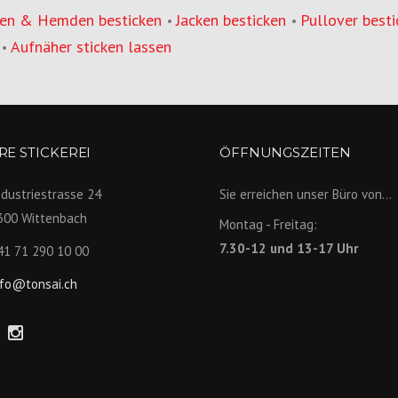
en & Hemden besticken
Jacken besticken
Pullover besti
•
•
Aufnäher sticken lassen
•
E STICKEREI
ÖFFNUNGSZEITEN
ndustriestrasse 24
Sie erreichen unser Büro von...
300 Wittenbach
Montag - Freitag:
7.30-12 und 13-17 Uhr
41 71 290 10 00
nfo@tonsai.ch