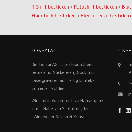
T-Shirt besticken
Poloshirt besticken
Blus
•
•
Handtuch besticken
Fleecedecke besticken
•
TONSAI AG
UNSER
Die Tonsai AG ist ein Produktions­
I
betrieb für Stickereien, Druck und
9
Lasergravuren auf fertig konfek­
+
tionierte Textilien.
i
Wir sind in Wittenbach zu Hause, ganz
in der Nähe von St. Gallen, der
«Wiege» der Stickerei-Kunst.