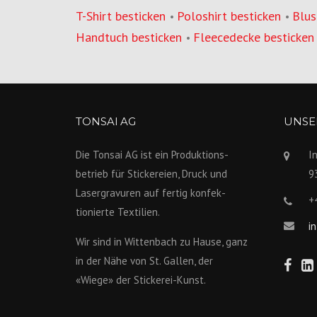
T-Shirt besticken
Poloshirt besticken
Blus
•
•
Handtuch besticken
Fleecedecke besticken
•
TONSAI AG
UNSER
Die Tonsai AG ist ein Produktions­
I
betrieb für Stickereien, Druck und
9
Lasergravuren auf fertig konfek­
+
tionierte Textilien.
i
Wir sind in Wittenbach zu Hause, ganz
in der Nähe von St. Gallen, der
«Wiege» der Stickerei-Kunst.