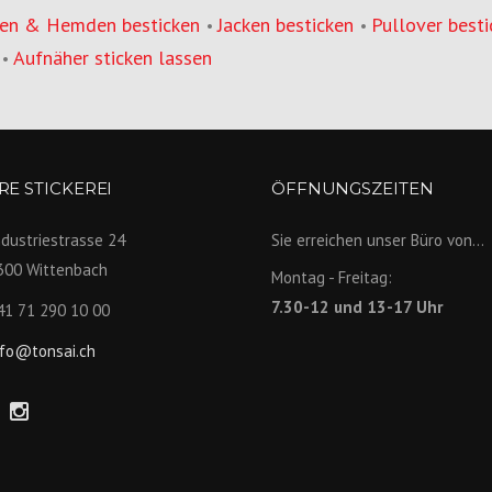
en & Hemden besticken
Jacken besticken
Pullover besti
•
•
Aufnäher sticken lassen
•
E STICKEREI
ÖFFNUNGSZEITEN
ndustriestrasse 24
Sie erreichen unser Büro von...
300 Wittenbach
Montag - Freitag:
7.30-12 und 13-17 Uhr
41 71 290 10 00
nfo@tonsai.ch